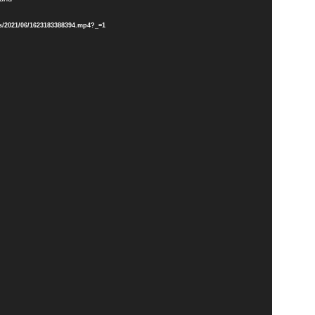
ds/2021/06/1623183388394.mp4?_=1