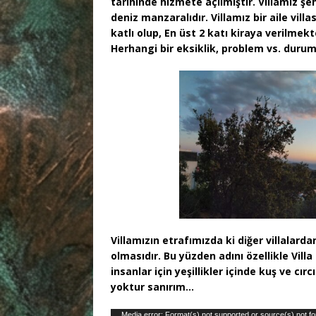
tarihinde hizmete açılmıştır. Villamız ş
deniz manzaralıdır. Villamız bir aile villa
katlı olup, En üst 2 katı kiraya verilmekt
Herhangi bir eksiklik, problem vs. du
Villamızın etrafımızda ki diğer villalard
olmasıdır. Bu yüzden adını özellikle Vill
insanlar için yeşillikler içinde kuş ve cı
yoktur sanırım…
Video
Media error: Format(s) not supported or source(s) not f