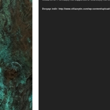
oynatıcı
Dosyayı indir: http://www.villazeytin.com/wp-content/uploa