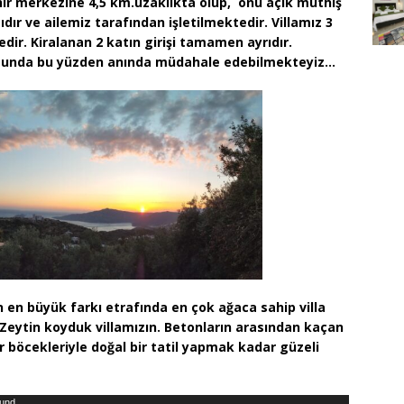
ehir merkezine 4,5 km.uzaklıkta olup, önü açık müthiş
sıdır ve ailemiz tarafından işl
etilmektedir. Villamız 3
edir. Kiralanan 2 katın girişi tamamen ayrıdır.
rumunda bu yüzden anında müdahale edebilmekteyiz…
an en büyük farkı etrafında en çok ağaca sahip villa
a Zeytin koyduk villamızın. Betonların arasından kaçan
rcır böcekleriyle doğal bir tatil yapmak kadar güzeli
ound